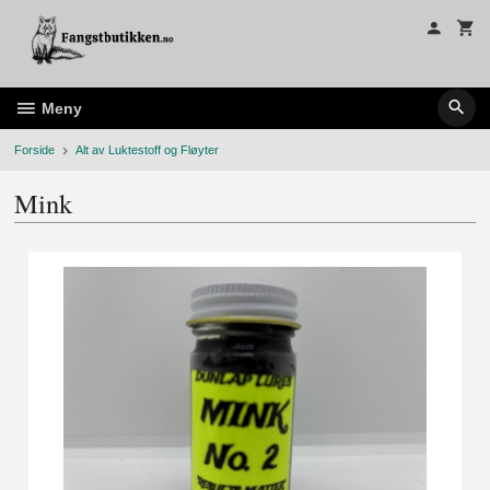
Gå
til
innholdet
Meny
Forside
Alt av Luktestoff og Fløyter
Mink