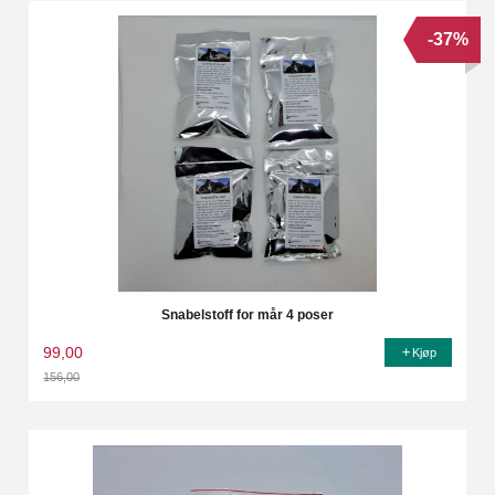
-37%
Snabelstoff for mår 4 poser
99,00
Kjøp
156,00
Rabatt