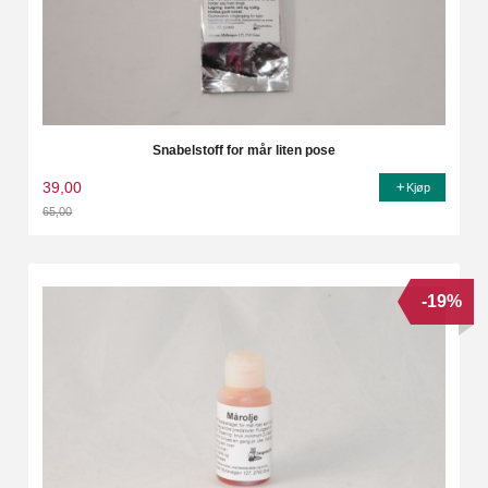
Snabelstoff for mår liten pose
39,00
Kjøp
65,00
Rabatt
-19%