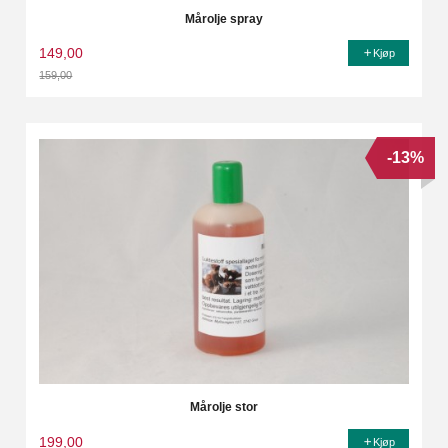
Mårolje spray
149,00
Kjøp
159,00
Rabatt
-13%
Mårolje stor
199,00
Kjøp