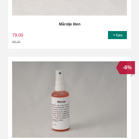
Mårolje liten
79,00
Kjøp
98,00
Rabatt
-6%