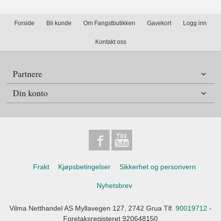
Forside
Bli kunde
Om Fangstbutikken
Gavekort
Logg inn
Kontakt oss
Partnere
Din konto
Frakt
Kjøpsbetingelser
Sikkerhet og personvern
Nyhetsbrev
Vilma Netthandel AS Myllavegen 127, 2742 Grua Tlf.
90019712
-
Foretaksregisteret 920648150