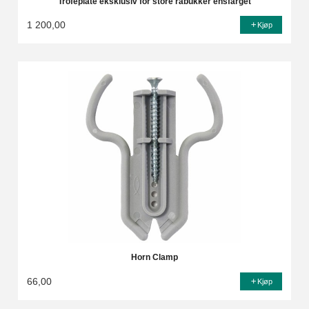
Trofeplate eksklusiv for store råbukker ensfarget
1 200,00
Kjøp
Horn Clamp
66,00
Kjøp