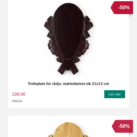
-50%
Utsolgt
Trofeplate for rådyr, mørkebeiset eik 21x13 cm
199,00
Les mer
398,00
Rabatt
-50%