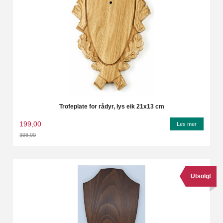
Trofeplate for rådyr, lys eik 21x13 cm
199,00
Les mer
398,00
Rabatt
Utsolgt