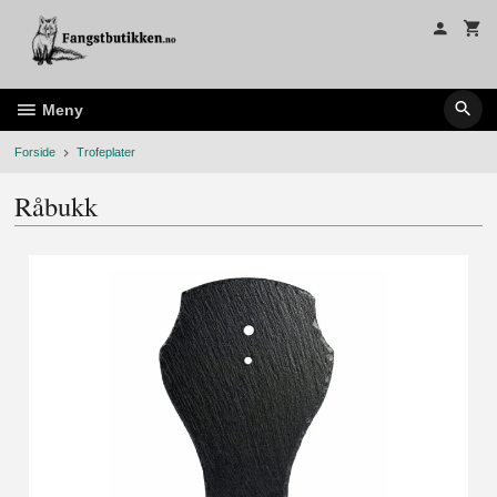
Gå
til
innholdet
Meny
Forside
Trofeplater
Råbukk