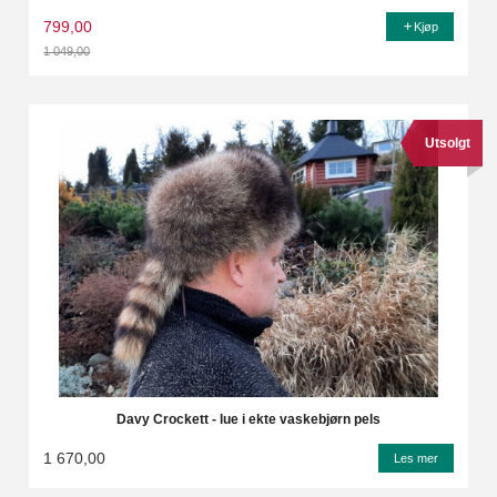
799,00
Kjøp
1 049,00
Rabatt
Utsolgt
Davy Crockett - lue i ekte vaskebjørn pels
1 670,00
Les mer