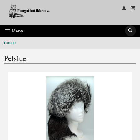
Gå
til
innholdet
Meny
Forside
Pelsluer