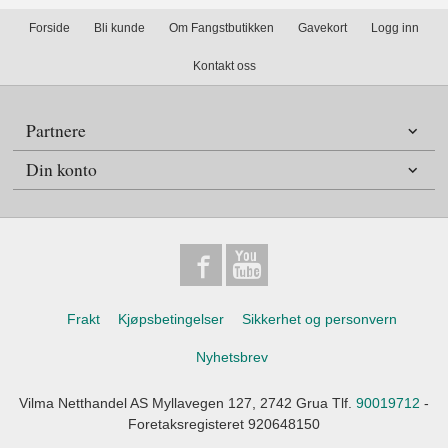
Forside
Bli kunde
Om Fangstbutikken
Gavekort
Logg inn
Kontakt oss
Partnere
Din konto
Frakt
Kjøpsbetingelser
Sikkerhet og personvern
Nyhetsbrev
Vilma Netthandel AS Myllavegen 127, 2742 Grua Tlf.
90019712
-
Foretaksregisteret 920648150