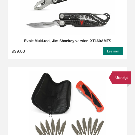
Evole Multi-tool, Jim Shockey version. XTI-60AMTS
999,00
Les mer
Utsolgt