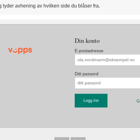
lig lyder avhening av hvilken side du blåser fra.
Din konto
E-postadresse
Ditt passord
G