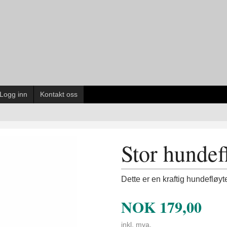
Logg inn
Kontakt oss
Stor hundef
Dette er en kraftig hundefløy
NOK
179,00
inkl. mva.