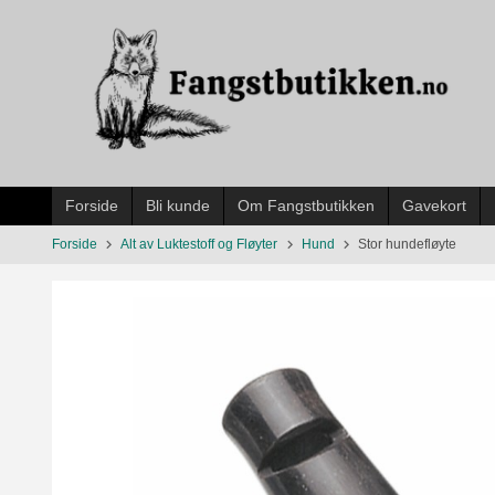
Gå
til
innholdet
Forside
Bli kunde
Om Fangstbutikken
Gavekort
Forside
Alt av Luktestoff og Fløyter
Hund
Stor hundefløyte