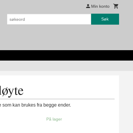
Min konto
Søk
løyte
te som kan brukes fra begge ender.
På lager