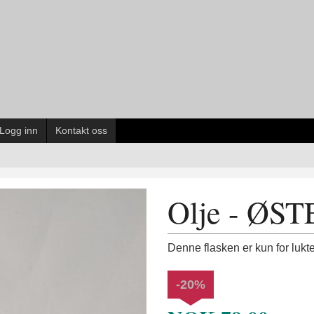
Logg inn
Kontakt oss
Olje - ØS
Denne flasken er kun for lukte
-20%