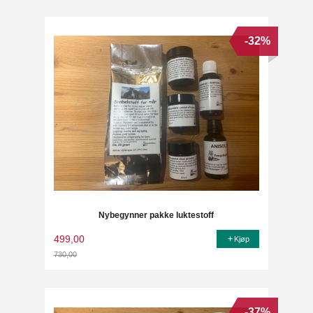
-32%
Nybegynner pakke luktestoff
499,00
Kjøp
730,00
Rabatt
-37%