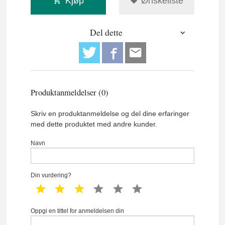
Kjøp
Ønskeliste
Del dette
Produktanmeldelser (0)
Skriv en produktanmeldelse og del dine erfaringer
med dette produktet med andre kunder.
Navn
Din vurdering?
1 star
2 star
3 star
4 star
5 star
6 star
Oppgi en tittel for anmeldelsen din