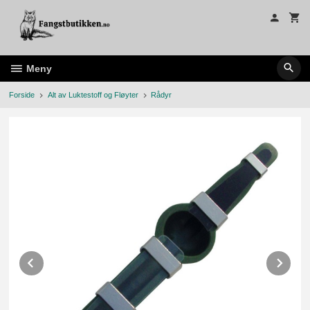
Gå
til
innholdet
Meny
Forside
Alt av Luktestoff og Fløyter
Rådyr
Prev
Ne