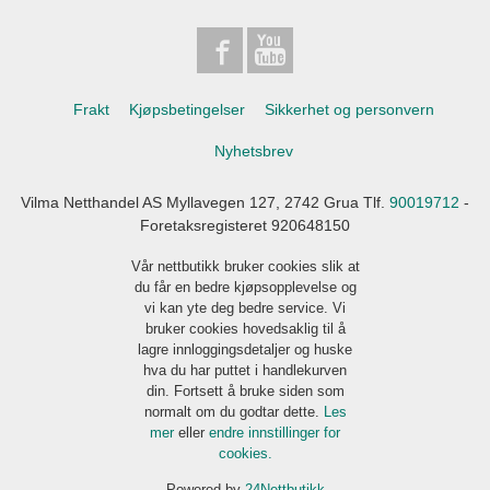
Frakt
Kjøpsbetingelser
Sikkerhet og personvern
Nyhetsbrev
Vilma Netthandel AS Myllavegen 127, 2742 Grua Tlf.
90019712
-
Foretaksregisteret 920648150
Vår nettbutikk bruker cookies slik at
du får en bedre kjøpsopplevelse og
vi kan yte deg bedre service. Vi
bruker cookies hovedsaklig til å
lagre innloggingsdetaljer og huske
hva du har puttet i handlekurven
din. Fortsett å bruke siden som
normalt om du godtar dette.
Les
mer
eller
endre innstillinger for
cookies.
Powered by
24Nettbutikk