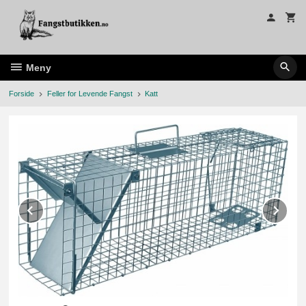
Gå
til
innholdet
Meny
Forside
Feller for Levende Fangst
Katt
Prev
Ne