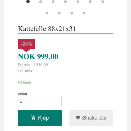
Kattefelle 88x21x31
-24%
NOK
999,00
Førpris:
1 310,00
Rabatt
inkl. mva.
På lager
Antall
Kjøp
Ønskeliste