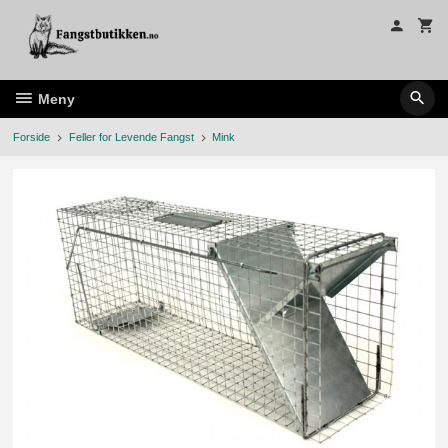
Gå
til
innholdet
Meny
Forside
Feller for Levende Fangst
Mink