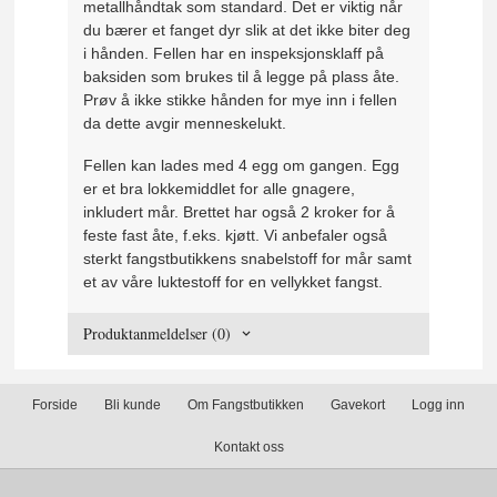
metallhåndtak som standard. Det er viktig når
du bærer et fanget dyr slik at det ikke biter deg
i hånden. Fellen har en inspeksjonsklaff på
baksiden som brukes til å legge på plass åte.
Prøv å ikke stikke hånden for mye inn i fellen
da dette avgir menneskelukt.
Fellen kan lades med 4 egg om gangen. Egg
er et bra lokkemiddlet for alle gnagere,
inkludert mår. Brettet har også 2 kroker for å
feste fast åte, f.eks. kjøtt. Vi anbefaler også
sterkt fangstbutikkens snabelstoff for mår samt
et av våre luktestoff for en vellykket fangst.
Produktanmeldelser (0)
Forside
Bli kunde
Om Fangstbutikken
Gavekort
Logg inn
Kontakt oss