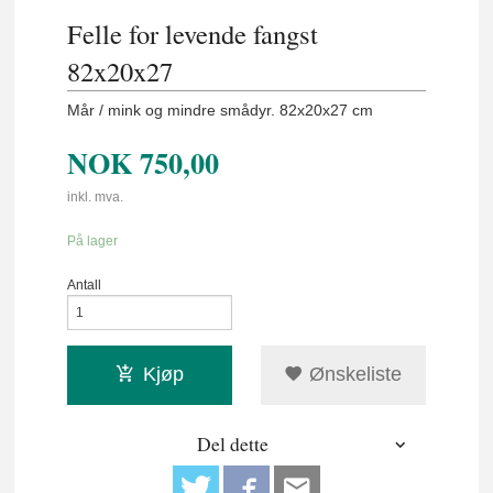
Felle for levende fangst
82x20x27
Mår / mink og mindre smådyr. 82x20x27 cm
NOK
750,00
inkl. mva.
På lager
Antall
Kjøp
Ønskeliste
Del dette