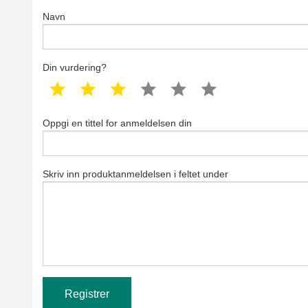
Navn
Din vurdering?
1 star
2 star
3 star
4 star
5 star
6 star
Oppgi en tittel for anmeldelsen din
Skriv inn produktanmeldelsen i feltet under