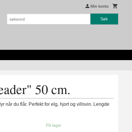
Min konto
Søk
eader" 50 cm.
r når du flår. Perfekt for elg, hjort og villsvin. Lengde
På lager