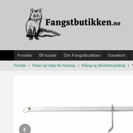
Gå
til
innholdet
Forside
Bli kunde
Om Fangstbutikken
Gavekort
Forside
Feller og Utstyr for Avliving
Flåing og Skinnbehandling
Prev