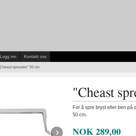
Logg inn
Kontakt oss
"Cheast spreader" 50 cm.
"Cheast spr
For å spre bryst eller ben på dy
50 cm.
NOK
289,00
Next