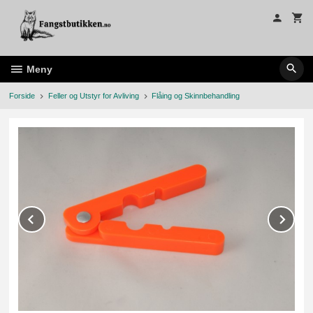
Gå
til
innholdet
Meny
Forside
Feller og Utstyr for Avliving
Flåing og Skinnbehandling
Prev
Ne