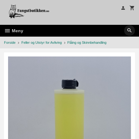
Gå
til
innholdet
Meny
Forside
Feller og Utstyr for Avliving
Flåing og Skinnbehandling