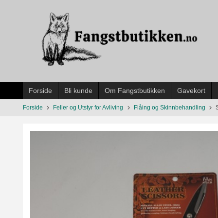
Gå
til
innholdet
Forside
Bli kunde
Om Fangstbutikken
Gavekort
Forside
Feller og Utstyr for Avliving
Flåing og Skinnbehandling