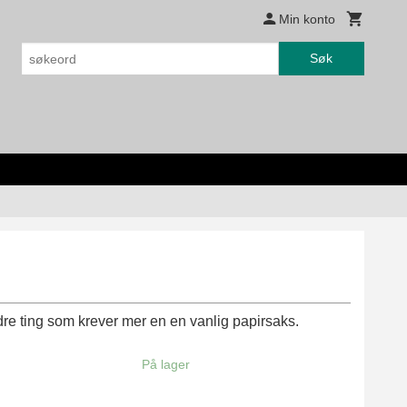
Min konto
Søk
dre ting som krever mer en en vanlig papirsaks.
På lager