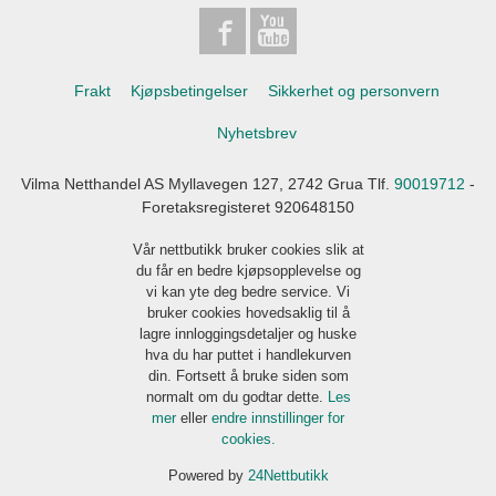
Frakt
Kjøpsbetingelser
Sikkerhet og personvern
Nyhetsbrev
Vilma Netthandel AS Myllavegen 127, 2742 Grua Tlf.
90019712
-
Foretaksregisteret 920648150
Vår nettbutikk bruker cookies slik at
du får en bedre kjøpsopplevelse og
vi kan yte deg bedre service. Vi
bruker cookies hovedsaklig til å
lagre innloggingsdetaljer og huske
hva du har puttet i handlekurven
din. Fortsett å bruke siden som
normalt om du godtar dette.
Les
mer
eller
endre innstillinger for
cookies.
Powered by
24Nettbutikk