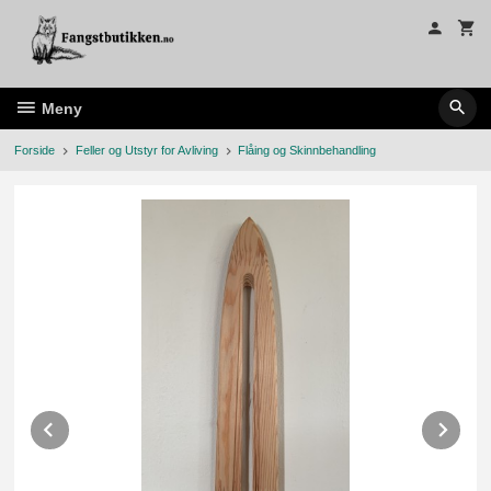
Gå
til
innholdet
Meny
Forside
Feller og Utstyr for Avliving
Flåing og Skinnbehandling
Prev
Ne