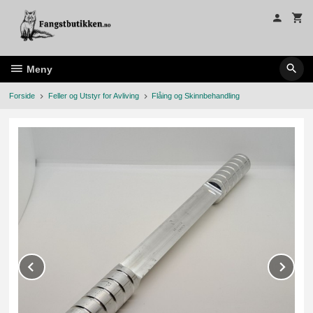
Gå
til
innholdet
Meny
Forside
Feller og Utstyr for Avliving
Flåing og Skinnbehandling
Prev
Ne