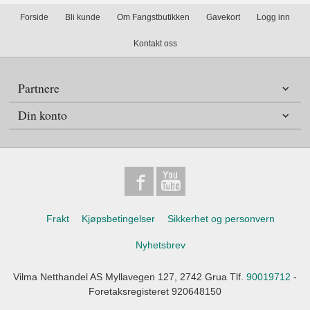
Forside
Bli kunde
Om Fangstbutikken
Gavekort
Logg inn
Kontakt oss
Partnere
Din konto
Frakt
Kjøpsbetingelser
Sikkerhet og personvern
Nyhetsbrev
Vilma Netthandel AS Myllavegen 127, 2742 Grua Tlf.
90019712
-
Foretaksregisteret 920648150