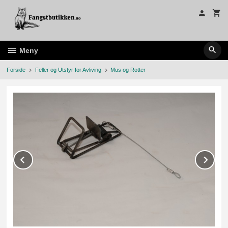
Gå
til
innholdet
Meny
Forside
Feller og Utstyr for Avliving
Mus og Rotter
Prev
Ne