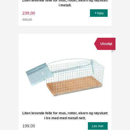
Liten levende felle for mus, rotter, ekorn og røyskatt
i metall.
239,00
Kjøp
320,00
Rabatt
Utsolgt
Liten levende felle for mus, rotter, ekorn og røyskatt
i tre med med metall nett.
199,00
Les mer