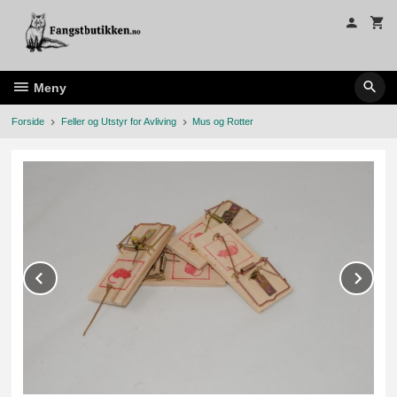
Gå
til
innholdet
Meny
Forside
Feller og Utstyr for Avliving
Mus og Rotter
Prev
Ne