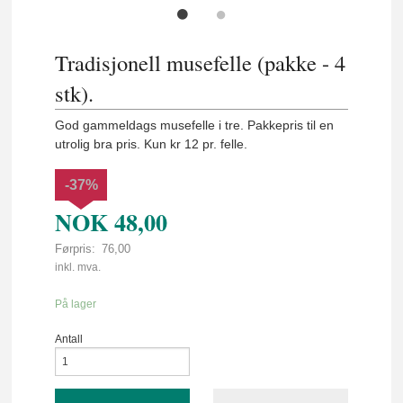
Tradisjonell musefelle (pakke - 4
stk).
God gammeldags musefelle i tre. Pakkepris til en
utrolig bra pris. Kun kr 12 pr. felle.
-37%
NOK
48,00
Førpris:
76,00
Rabatt
inkl. mva.
På lager
Antall