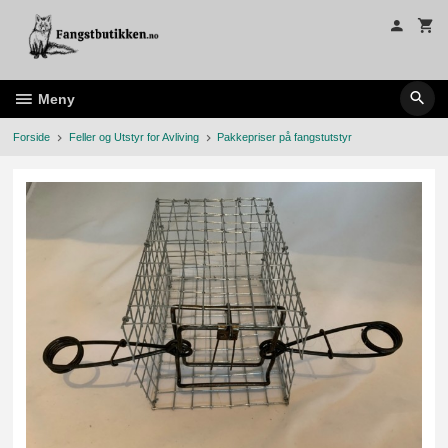
Gå
til
innholdet
Meny
Forside
Feller og Utstyr for Avliving
Pakkepriser på fangstutstyr