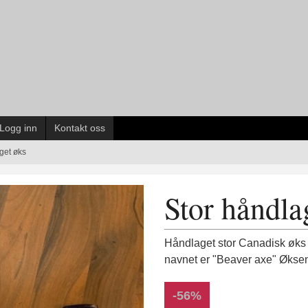
Logg inn
Kontakt oss
get øks
Stor håndla
Håndlaget stor Canadisk øks s
navnet er "Beaver axe" Øksen
-56%