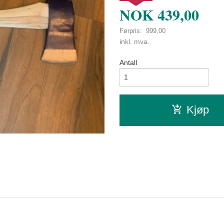
NOK
439,00
Førpris:
999,00
Rabatt
inkl. mva.
Antall
Kjøp