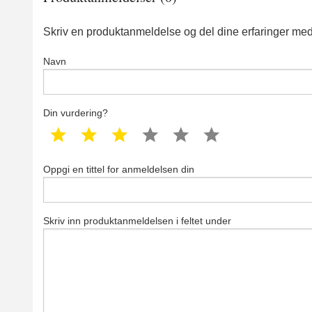
Skriv en produktanmeldelse og del dine erfaringer med
Navn
Din vurdering?
1 star
2 star
3 star
4 star
5 star
6 star
Oppgi en tittel for anmeldelsen din
Skriv inn produktanmeldelsen i feltet under