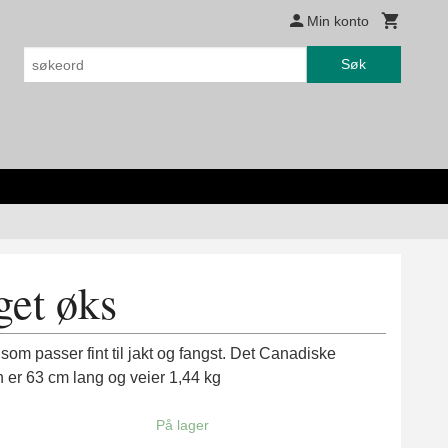
Min konto
Søk
get øks
om passer fint til jakt og fangst. Det Canadiske
 er 63 cm lang og veier 1,44 kg
På lager