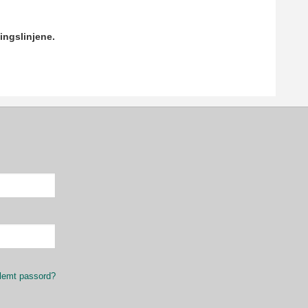
ingslinjene.
lemt passord?