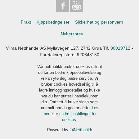
Frakt
Kjøpsbetingelser
Sikkerhet og personvern
Nyhetsbrev
Vilma Netthandel AS Myllavegen 127, 2742 Grua Tlf.
90019712
-
Foretaksregisteret 920648150
Vår nettbutikk bruker cookies slik at
du får en bedre kjøpsopplevelse og
vi kan yte deg bedre service. Vi
bruker cookies hovedsaklig til å
lagre innloggingsdetaljer og huske
hva du har puttet i handlekurven
din. Fortsett å bruke siden som
normalt om du godtar dette.
Les
mer
eller
endre innstillinger for
cookies.
Powered by
24Nettbutikk