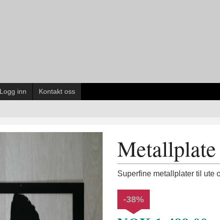
Logg inn
Kontakt oss
Metallplate
Superfine metallplater til ute 
-38%