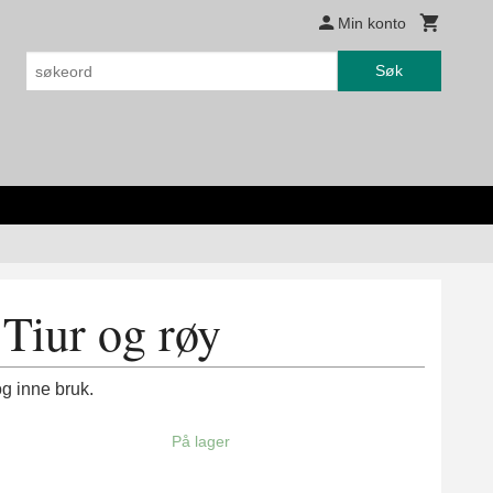
Min konto
Søk
 Tiur og røy
og inne bruk.
På lager