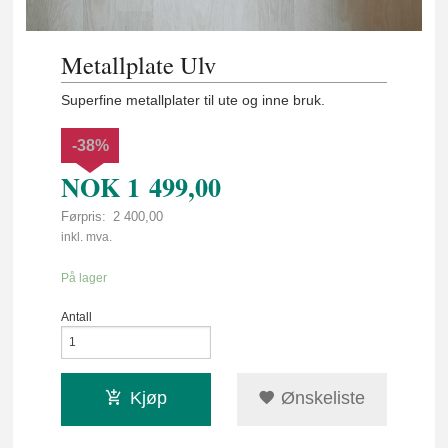
Metallplate Ulv
Superfine metallplater til ute og inne bruk.
-38%
NOK
1 499,00
Førpris:
2 400,00
Rabatt
inkl. mva.
På lager
Antall
Kjøp
Ønskeliste