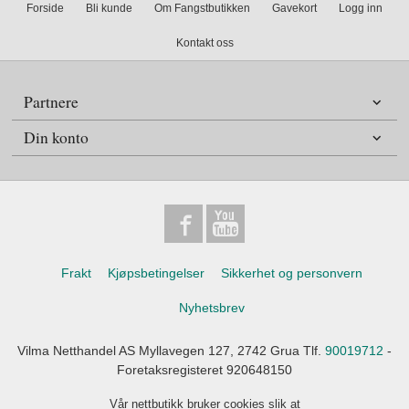
Forside
Bli kunde
Om Fangstbutikken
Gavekort
Logg inn
Kontakt oss
Partnere
Din konto
Frakt
Kjøpsbetingelser
Sikkerhet og personvern
Nyhetsbrev
Vilma Netthandel AS Myllavegen 127, 2742 Grua Tlf.
90019712
-
Foretaksregisteret 920648150
Vår nettbutikk bruker cookies slik at