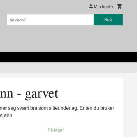
Min konto
Søk
nn - garvet
ner seg svært bra som sitteunderlag. Enten du bruker
d sjøen
På lager