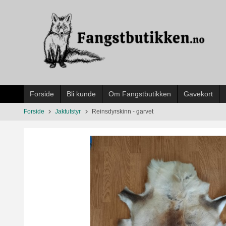
Gå
til
innholdet
Forside
Bli kunde
Om Fangstbutikken
Gavekort
Forside
Jaktutstyr
Reinsdyrskinn - garvet