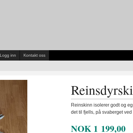
Logg inn
Kontakt oss
Reinsdyrski
Reinskinn isolerer godt og eg
det til fjells, på svaberget ve
NOK
1 199,00