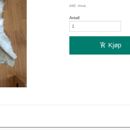
inkl. mva.
Antall
Kjøp