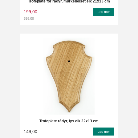
Trofeplate for rådyr, mørkebeiset eik 21x13 cm
199,00
Les mer
398,00
Rabatt
Trofeplate rådyr, lys eik 22x13 cm
149,00
Les mer