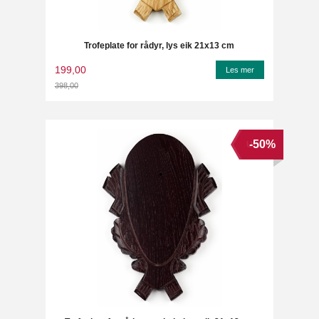
Trofeplate for rådyr, lys eik 21x13 cm
199,00
Les mer
398,00
Rabatt
-50%
Utsolgt