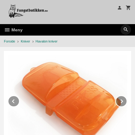
Gå
til
innholdet
Meny
Forside
Kniver
Havalon kniver
Prev
Ne