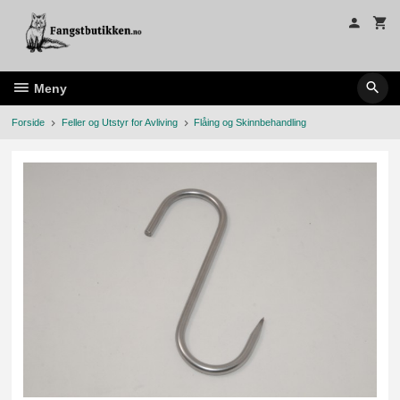
Gå
til
innholdet
Meny
Forside
Feller og Utstyr for Avliving
Flåing og Skinnbehandling