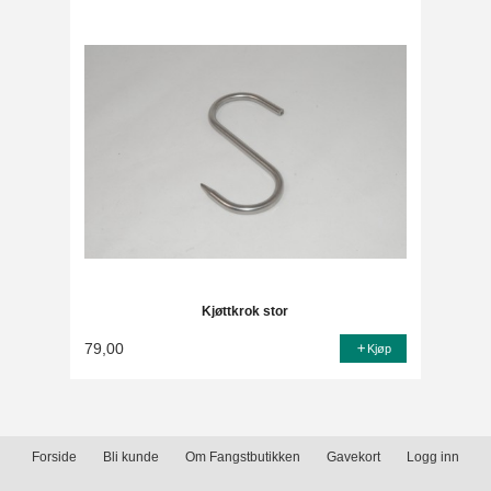
Kjøttkrok stor
79,00
Kjøp
Forside
Bli kunde
Om Fangstbutikken
Gavekort
Logg inn